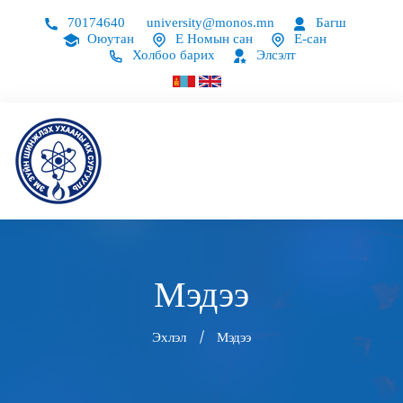
70174640
university@monos.mn
Багш
Оюутан
Е Номын сан
Е-сан
Холбоо барих
Элсэлт
Мэдээ
Эхлэл
Мэдээ