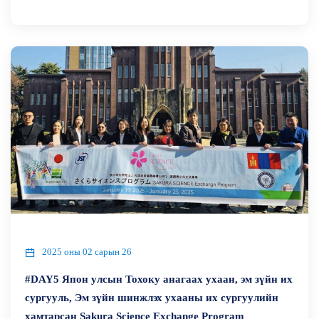
2025 оны 02 сарын 26
#DAY5 Япон улсын Тохоку анагаах ухаан, эм зүйн их
сургууль, Эм зүйн шинжлэх ухааны их сургуулийн
хамтарсан Sakura Science Exchange Program