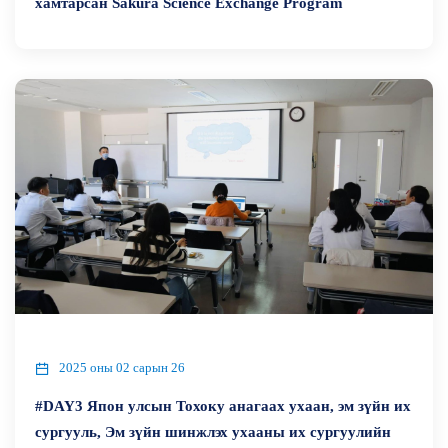
хамтарсан Sakura Science Exchange Program
2025 оны 02 сарын 26
#DAY3 Япон улсын Тохоку анагаах ухаан, эм зүйн их
сургууль, Эм зүйн шинжлэх ухааны их сургуулийн