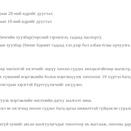
арын 20-ний өдрийг дуустал
арын 10-ний өдрийг дуустал
н хуулбар(төрсний гэрчилгээ, гадаад паспорт);
ар (бичиг баримт гадаад хэл дээр бол албан ёсны орчуулга х
лтэй элсэгчийг зөрүү хичээл судлах нөхцөлтэйгөөр магистр, до
х түвшний мэргэжлийн болон мэргэшүүлэх хичээлээс 10 хүртэл багц 
истрын зэрэгтэй бүртгүүлэгчийг элсүүлнэ.
ууль мэргэжлийн чиглэлийн дагуу шалгалт авна.
эгчид нөхөн судлах багц цагаа амжилттай гүйцээсэн суралцаг
вийг авсан шалгуулагчдыг оноогоор нь жагсааж, онооны дараа