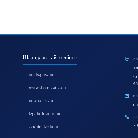
Шаардлагатай холбоос
ХА
Ул
meds.gov.mn
дү
4/
www.dissercat.com
ИМ
infolio.asf.ru
un
legalinfo.mn/mn
УТ
70
econtent.edu.mn