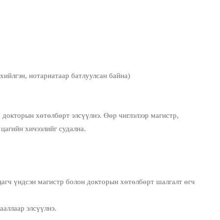
ийлгэн, нотариатаар батлуулсан байна)
кторын хөтөлбөрт элсүүлнэ. Өөр чиглэлээр магистр,
цагийн хичээлийг судална.
ч үндсэн магистр болон докторын хөтөлбөрт шалгалт өгч
ллаар элсүүлнэ.