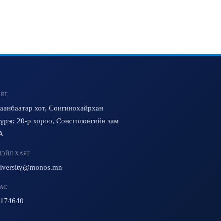
ЯГ
аанбаатар хот, Сонгинохайрхан
үрэг, 20-р хороо, Сонсголонгийн зам
A
ЭЙЛ ХАЯГ
iversity@monos.mn
АС
174640