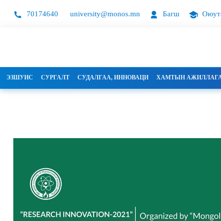
70174640
university@monos.mn
Багш
Оюут
ЭЗШУИС
СУРГАЛТ
СУДАЛГАА, ИННОВАЦИ
ХАМТЫН АЖИЛЛАГ