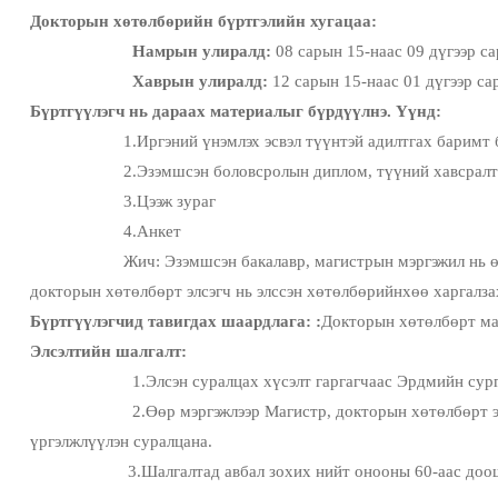
Докторын хөтөлбөрийн бүртгэлийн хугацаа:
Намрын улиралд:
08 сарын 15-наас 09 дүгээр с
Хаврын улиралд:
12 сарын 15-наас 01 дүгээр с
Бүртгүүлэгч нь дараах материалыг бүрдүүлнэ.
Үүнд:
1.Иргэний үнэмлэх эсвэл түүнтэй адилтгах баримт бичгий
2.Эзэмшсэн боловсролын диплом, түүний хавсралтын хуулб
3.Цээж зураг
4.Анкет
Жич: Эзэмшсэн бакалавр, магистрын мэргэжил нь өөр чиглэ
докторын хөтөлбөрт элсэгч нь элссэн хөтөлбөрийнхөө харгалза
Бүртгүүлэгчид тавигдах шаардлага: :
Докторын хөтөлбөрт маг
Элсэлтийн шалгалт:
1.Элсэн суралцах хүсэлт гаргагчаас Эрдмийн сург
2.Өөр мэргэжлээр Магистр, докторын хөтөлбөрт элссэн элс
үргэлжлүүлэн суралцана.
3.Шалгалтад авбал зохих нийт онооны 60-аас доошгүй ху