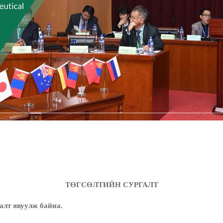
ТӨГСӨЛТИЙН СУРГАЛТ
алт явуулж байна.