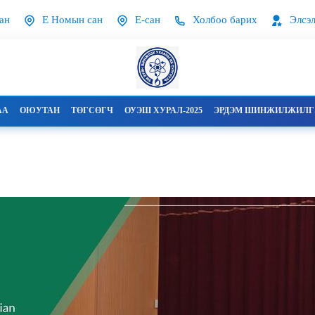
ан
Е Номын сан
Е-сан
Холбоо барих
Элсэл
АА
ОЮУТАН
ТӨГСӨГЧ
ОУЭШ ХУРАЛ-2025
ЭРДЭМ ШИНЖИЛЖИЛГЭ