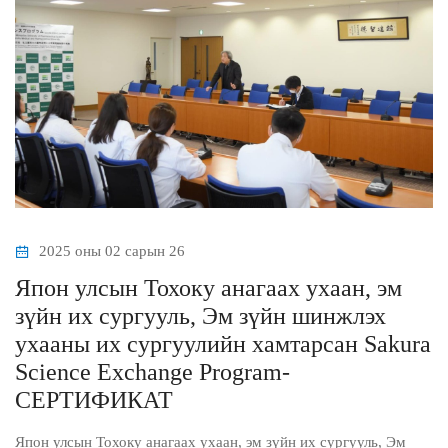
2025 оны 02 сарын 26
Япон улсын Тохоку анагаах ухаан, эм
зүйн их сургууль, Эм зүйн шинжлэх
ухааны их сургуулийн хамтарсан Sakura
Science Exchange Program-
СЕРТИФИКАТ
Япон улсын Тохоку анагаах ухаан, эм зүйн их сургууль, Эм