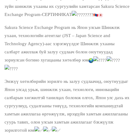
зүйн шинжлэх ухааны их сургуулийн хамтарсан Sakura Science
Exchange Program-СЕРТИФИКАТ
Sakura Science Exchange Program нь Япон улсын Шинжлэх
ухаан, технологийн агентлаг (JST – Japan Science and
Technology Agency)-аас хэрэгжүүлдэг Шинжлэх ухааны
салбарт ажиллаж буй залуу судлаач болон оюутнуудад
зориулсан богино хугацааны хөтөлбөр юм
Энэхүү хөтөлбөрийн зорилго нь залуу судлаачид, оюутнуудыг
Япон улсад урьж, шинжлэх ухаан, технологи, инновацийн
салбарын хөгжилтэй танилцах боломж олгох, Япон улс дахь их
сургуулиуд, судалгааны төвүүд, технологийн компаниудтай
хамтын ажиллагаа өргөжүүлэх, ирээдүйн хамтын ажиллагааны
суурь тавих, олон улсын хамтын ажиллагааг бэхжүүлэх
зорилготой юм