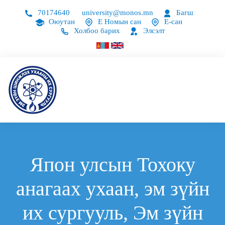
70174640
university@monos.mn
Багш
Оюутан
Е Номын сан
Е-сан
Холбоо барих
Элсэлт
Япон улсын Тохоку
анагаах ухаан, эм зүйн
их сургууль, Эм зүйн