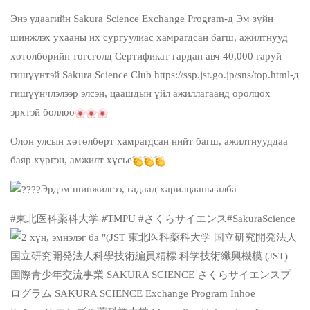
Энэ удаагийн Sakura Science Exchange Program-д Эм зүйн
шинжлэх ухааны их сургуулиас хамрагдсан багш, ажилтнууд
хөтөлбөрийн төгсгөлд Сертификат гардан авч 40,000 гаруй
гишүүнтэй Sakura Science Club
https://ssp.jst.go.jp/sns/top.html-д
гишүүнчлэлээр элсэн, цаашдын үйл ажиллагаанд оролцох
эрхтэй боллоо
Олон улсын хөтөлбөрт хамрагдсан нийт багш, ажилтнууддаа
баяр хүргэн, амжилт хүсье
Эрдэм шинжилгээ, гадаад харилцааны алба
#東北医科薬科大学
#TMPU
#さくらサイエンス
#SakuraScience