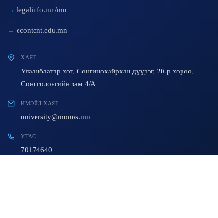
legalinfo.mn/mn
econtent.edu.mn
ХАЯГ
Улаанбаатар хот, Сонгинохайрхан дүүрэг, 20-р хороо,
Сонсголонгийн зам 4/A
ИМЭЙЛ ХАЯГ
university@monos.mn
УТАС
70174640
© 2023 All Rights Reserved. Developed By:
AiT Team