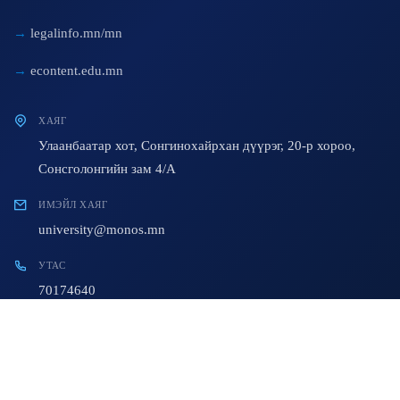
legalinfo.mn/mn
econtent.edu.mn
ХАЯГ
Улаанбаатар хот, Сонгинохайрхан дүүрэг, 20-р хороо,
Сонсголонгийн зам 4/A
ИМЭЙЛ ХАЯГ
university@monos.mn
УТАС
70174640
© 2023 All Rights Reserved. Developed By:
AiT Team