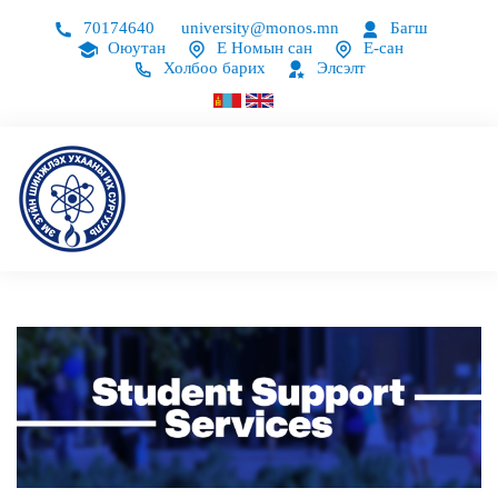
70174640
university@monos.mn
Багш
Оюутан
Е Номын сан
Е-сан
Холбоо барих
Элсэлт