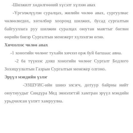
-Шилжилт хөдөлгөөний хүсэлт хүлээн авах
-Үргэлжлүүлэн суралцах, жилийн чөлөө авах, сургуулиас
чөлөөлөгдөх, хөтөлбөр хооронд шилжих, бусад сургалтын
байгууллага руу шилжин суралцах оюутан маягтыг бөглөн
өөрийн биеэр Сургалтын менежерт хүлээлгэн өгнө.
Хичээлээс чөлөө авах
-1 хоногийн чөлөөг тухайн хичээл орж буй багшаас авна.
-2 ба түүнээс дээш хоногийн чөлөөг Сургалт Бодлого
Зохицуулалтын Газрын Сургалтын менежер олгоно.
Эрүүл мэндийн үзлэг
-ЭЗШУИС-ийн шинэ элсэгч, дотуур байрны нийт
оюутнуудыг Синдүра Мед эмнэлэгтэй хамтран эрүүл мэндийн
урьдчилсан үзлэгт хамруулна.