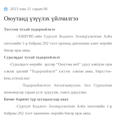
2023 оны 11 сарын 06
Оюутанд үзүүлэх үйлчилгээ
Төгссөн тухай тодорхойлолт
-ЭЗШУИС-ийн Сургалт Бодлого Зохицуулалтын Алба
хичээлийн 1-р байрны 202 тоот өрөөнд дипломын хамт өөрийн
биеэр ирж авна.
Суралцдаг тухай тодорхойлолт
-Суралцагч өөрийн эрхээр “Оюутны веб” уруу нэвтрэн орж
хэвлэх цэсний “Тодорхойлолт” хэсгээс хэвлэн авна. https://sw-
beta.xcloud.mn/
-Тодорхойлолтоо баталгаажуулах бол Сургалтын
менежерээр гарын үсэг зуруулж, тамга даруулна.
Бичиг баримт түр хугацаагаар авах
-Сургалт Бодлого Зохицуулалтын Алба хичээлийн 1-р
байрны 202 тоот өрөөнөөс өөрийн биеэр ирж авна.