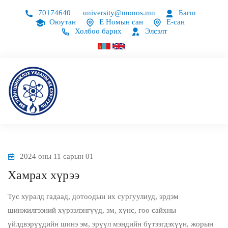
70174640
university@monos.mn
Багш
Оюутан
Е Номын сан
Е-сан
Холбоо барих
Элсэлт
2024 оны 11 сарын 01
Хамрах хүрээ
Тус хуралд гадаад, дотоодын их сургуулиуд, эрдэм
шинжилгээний хүрээлэнгүүд, эм, хүнс, гоо сайхны
үйлдвэрүүдийн шинэ эм, эрүүл мэндийн бүтээгдэхүүн, жорын