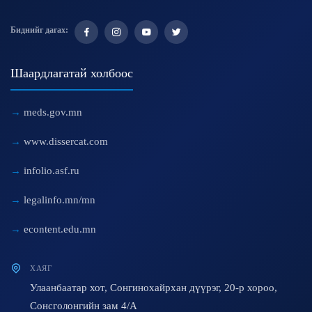
Биднийг дагах:
Шаардлагатай холбоос
meds.gov.mn
www.dissercat.com
infolio.asf.ru
legalinfo.mn/mn
econtent.edu.mn
ХАЯГ
Улаанбаатар хот, Сонгинохайрхан дүүрэг, 20-р хороо,
Сонсголонгийн зам 4/A