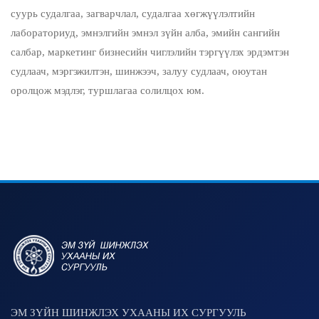
суурь судалгаа, загварчлал, судалгаа хөгжүүлэлтийн
лабораториуд, эмнэлгийн эмнэл зүйн алба, эмийн сангийн
салбар, маркетинг бизнесийн чиглэлийн тэргүүлэх эрдэмтэн
судлаач, мэргэжилтэн, шинжээч, залуу судлаач, оюутан
оролцож мэдлэг, туршлагаа солилцох юм.
ЭМ ЗҮЙН ШИНЖЛЭХ УХААНЫ ИХ СУРГУУЛЬ