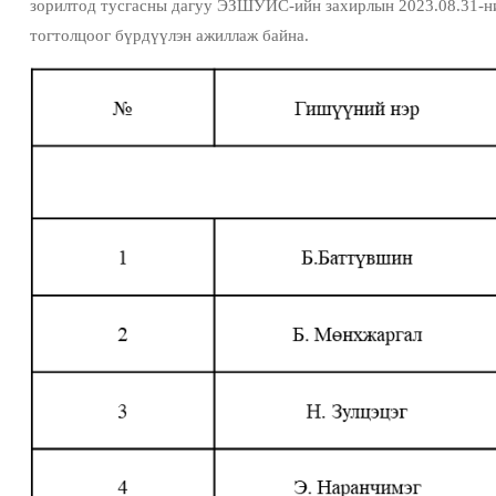
зорилтод тусгасны дагуу ЭЗШУИС-ийн захирлын 2023.08.31-ни
тогтолцоог бүрдүүлэн ажиллаж байна.