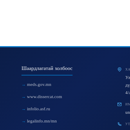
Шаардлагатай холбоос
ХА
Ул
meds.gov.mn
дү
4/
www.dissercat.com
ИМ
infolio.asf.ru
un
legalinfo.mn/mn
УТ