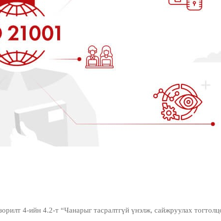
ийн 4.2-т “Чанарыг тасралтгүй үнэлж, сайжруулах тогтолцоог 