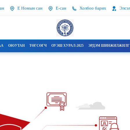
ан
Е Номын сан
Е-сан
Холбоо барих
Элсэл
АА
ОЮУТАН
ТӨГСӨГЧ
ОУЭШ ХУРАЛ-2025
ЭРДЭМ ШИНЖИЛЖИЛГЭ