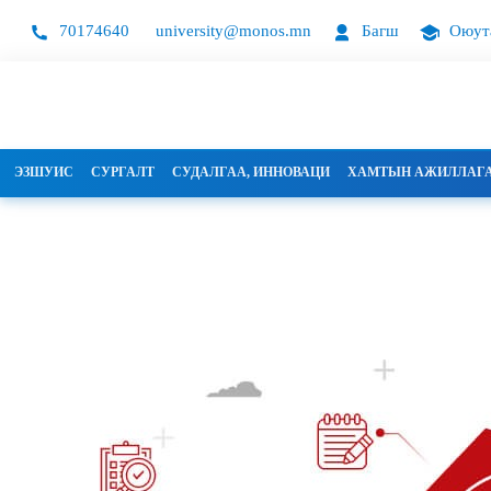
70174640
university@monos.mn
Багш
Оюут
ЭЗШУИС
СУРГАЛТ
СУДАЛГАА, ИННОВАЦИ
ХАМТЫН АЖИЛЛАГ