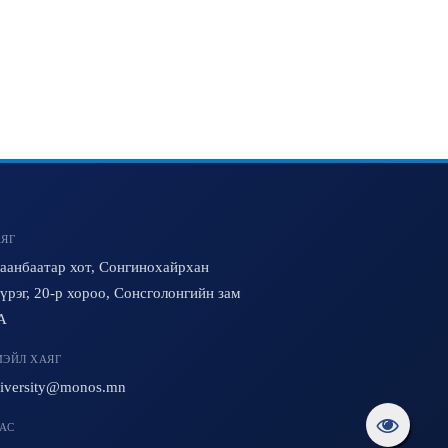
ЯГ
аанбаатар хот, Сонгинохайрхан
үрэг, 20-р хороо, Сонсголонгийн зам
A
ЭЙЛ ХАЯГ
iversity@monos.mn
АС