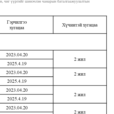
н, чиг үүргийг шинэчлэн чанарын баталгаажуулалтын