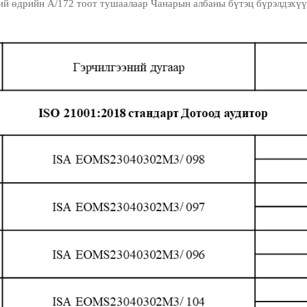
й өдрийн А/172 тоот тушаалаар Чанарын албаны бүтэц бүрэлдэхүү