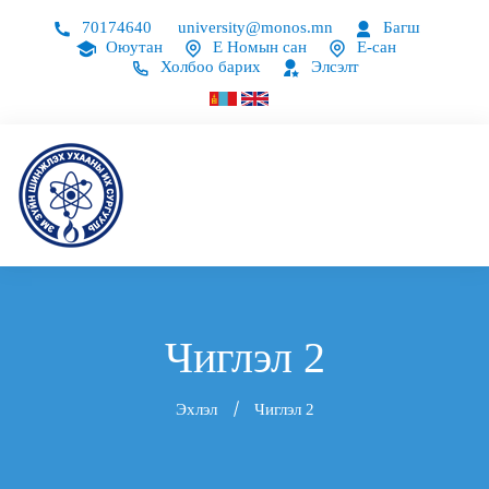
70174640
university@monos.mn
Багш
Оюутан
Е Номын сан
Е-сан
Холбоо барих
Элсэлт
Чиглэл 2
Эхлэл
Чиглэл 2