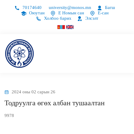
70174640
university@monos.mn
Багш
Оюутан
Е Номын сан
Е-сан
Холбоо барих
Элсэлт
2024 оны 02 сарын 26
Тодруулга өгөх албан тушаалтан
9978