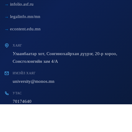
infolio.asf.ru
legalinfo.mn/mn
econtent.edu.mn
ХАЯГ
Улаанбаатар хот, Сонгинохайрхан дүүрэг, 20-р хороо,
Сонсголонгийн зам 4/A
ИМЭЙЛ ХАЯГ
university@monos.mn
УТАС
70174640