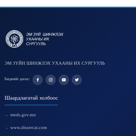
ЭМ ЗҮЙН ШИНЖЛЭХ УХААНЫ ИХ СУРГУУЛЬ
Биднийг дагах:
Шаардлагатай холбоос
meds.gov.mn
www.dissercat.com