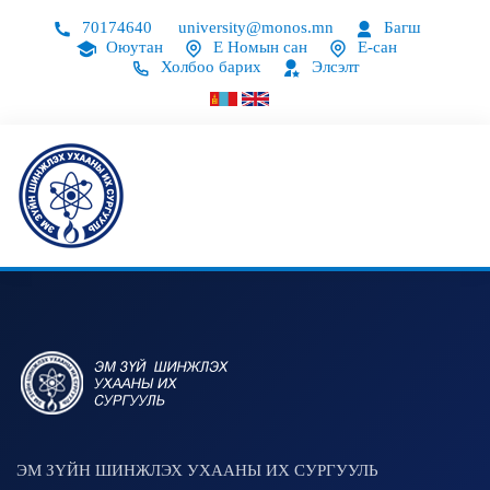
70174640
university@monos.mn
Багш
Оюутан
Е Номын сан
Е-сан
Холбоо барих
Элсэлт
ЭМ ЗҮЙН ШИНЖЛЭХ УХААНЫ ИХ СУРГУУЛЬ