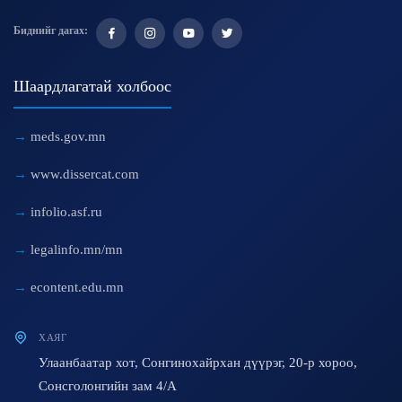
Биднийг дагах:
Шаардлагатай холбоос
meds.gov.mn
www.dissercat.com
infolio.asf.ru
legalinfo.mn/mn
econtent.edu.mn
ХАЯГ
Улаанбаатар хот, Сонгинохайрхан дүүрэг, 20-р хороо,
Сонсголонгийн зам 4/A