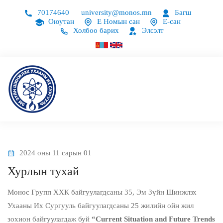
70174640
university@monos.mn
Багш
Оюутан
Е Номын сан
Е-сан
Холбоо барих
Элсэлт
2024 оны 11 сарын 01
Хурлын тухай
Монос Групп ХХК байгуулагдсаны 35, Эм Зүйн Шинжлэх
Ухааны Их Сургууль байгуулагдсаны 25 жилийн ойн жил
зохион байгуулагдаж буй
“Current Situation and Future Trends