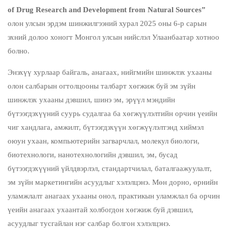
of Drug Research and Development from Natural Sources”
олон улсын эрдэм шинжилгээний хурал 2025 оны 6-р сарын
эхний долоо хоногт Монгол улсын нийслэл Улаанбаатар хотноо
болно.
Энэхүү хурлаар байгаль, анагаах, нийгмийн шинжлэх ухааны
олон салбарын огтолцооны талбарт хөгжиж буй эм зүйн
шинжлэх ухааны дэвшил, шинэ эм, эрүүл мэндийн
бүтээгдэхүүний суурь судалгаа ба хөгжүүлэлтийн орчин үеийн
чиг хандлага, амжилт, бүтээгдэхүүн хөгжүүлэлтэнд хиймэл
оюун ухаан, компьютерийн загварчлал, молекул биологи,
биотехнологи, нанотехнологийн дэвшил, эм, бусад
бүтээгдэхүүний үйлдвэрлэл, стандартчилал, баталгаажуулалт,
эм зүйн маркетингийн асуудлыг хэлэлцэнэ. Мөн дорно, өрнийн
уламжлалт анагаах ухааны онол, практикын уламжлал ба орчин
үеийн анагаах ухаантай холбогдон хөгжиж буй дэвшил,
асуудлыг тусгайлан нэг салбар болгон хэлэлцэнэ.