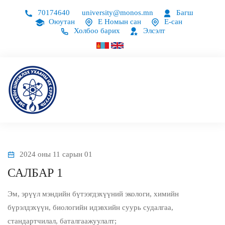
70174640
university@monos.mn
Багш
Оюутан
Е Номын сан
Е-сан
Холбоо барих
Элсэлт
2024 оны 11 сарын 01
САЛБАР 1
Эм, эрүүл мэндийн бүтээгдэхүүний экологи, химийн
бүрэлдэхүүн, биологийн идэвхийн суурь судалгаа,
стандартчилал, баталгаажуулалт;