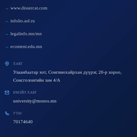
www.dissercat.com
infolio.asf.ru
legalinfo.mn/mn
econtent.edu.mn
ХАЯГ
Улаанбаатар хот, Сонгинохайрхан дүүрэг, 20-р хороо,
Сонсголонгийн зам 4/A
ИМЭЙЛ ХАЯГ
university@monos.mn
УТАС
70174640