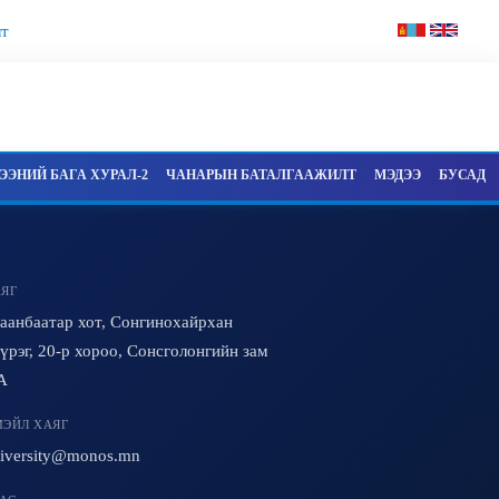
т
ЭНИЙ БАГА ХУРАЛ-2
ЧАНАРЫН БАТАЛГААЖИЛТ
МЭДЭЭ
БУСАД
ЯГ
аанбаатар хот, Сонгинохайрхан
үрэг, 20-р хороо, Сонсголонгийн зам
A
ЭЙЛ ХАЯГ
iversity@monos.mn