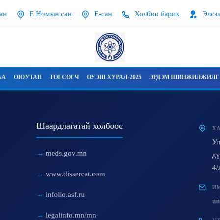
ан
Е Номын сан
Е-сан
Холбоо барих
Элсэл
АА
ОЮУТАН
ТӨГСӨГЧ
ОУЭШ ХУРАЛ-2025
ЭРДЭМ ШИНЖИЛЖИЛГЭ
Шаардлагатай холбоос
ХА
Ул
meds.gov.mn
дү
4/
www.dissercat.com
ИМ
infolio.asf.ru
un
legalinfo.mn/mn