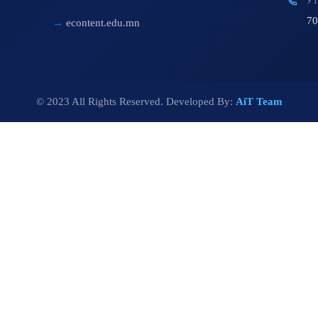
УТ
70
econtent.edu.mn
© 2023 All Rights Reserved. Developed By:
AiT Team