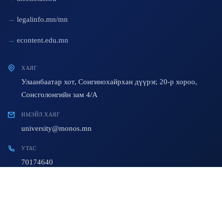
legalinfo.mn/mn
econtent.edu.mn
ХАЯГ
Улаанбаатар хот, Сонгинохайрхан дүүрэг, 20-р хороо,
Сонсголонгийн зам 4/A
ИМЭЙЛ ХАЯГ
university@monos.mn
УТАС
70174640
© 2023 All Rights Reserved. Developed By:
AiT Team