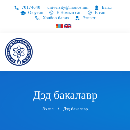
70174640
university@monos.mn
Багш
Оюутан
Е Номын сан
Е-сан
Холбоо барих
Элсэлт
Дэд бакалавр
Эхлэл
Дэд бакалавр