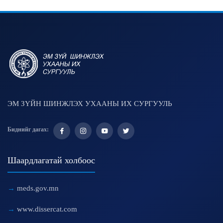
ЭМ ЗҮЙН ШИНЖЛЭХ УХААНЫ ИХ СУРГУУЛЬ
Биднийг дагах:
Шаардлагатай холбоос
meds.gov.mn
www.dissercat.com