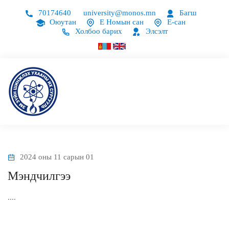
70174640
university@monos.mn
Багш
Оюутан
Е Номын сан
Е-сан
Холбоо барих
Элсэлт
2024 оны 11 сарын 01
Мэндчилгээ
....