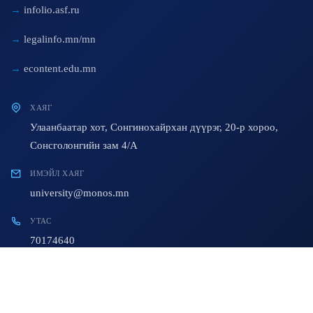
infolio.asf.ru
legalinfo.mn/mn
econtent.edu.mn
ХАЯГ
Улаанбаатар хот, Сонгинохайрхан дүүрэг, 20-р хороо,
Сонсголонгийн зам 4/A
ИМЭЙЛ ХАЯГ
university@monos.mn
УТАС
70174640