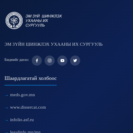
ЭМ ЗҮЙН ШИНЖЛЭХ УХААНЫ ИХ СУРГУУЛЬ
Биднийг дагах:
Шаардлагатай холбоос
meds.gov.mn
www.dissercat.com
infolio.asf.ru
legalinfo.mn/mn