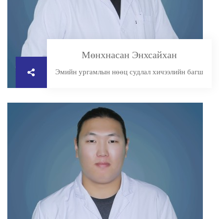
Мөнхнасан Энхсайхан
Эмийн ургамлын нөөц судлал хичээлийн багш