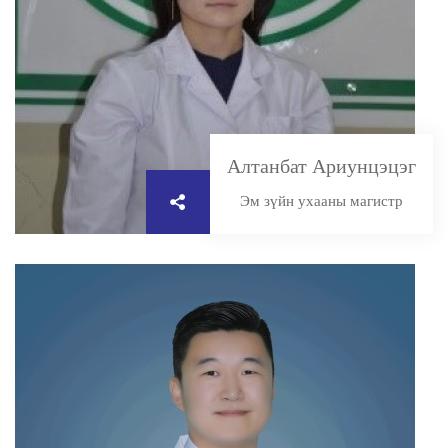
Алтанбат Ариунцэцэг
Эм зүйн ухааны магистр