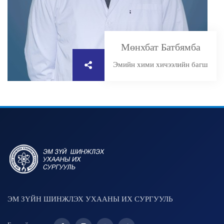
Мөнхбат Батбямба
Эмийн хими хичээлийн багш
ЭМ ЗҮЙН ШИНЖЛЭХ УХААНЫ ИХ СУРГУУЛЬ