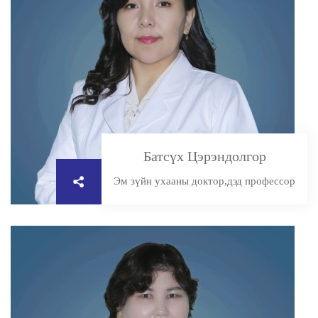
Батсүх Цэрэндолгор
Эм зүйн ухааны доктор,дэд профессор