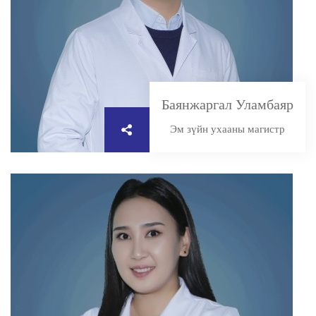
Баянжаргал Уламбаяр
Эм зүйн ухааны магистр