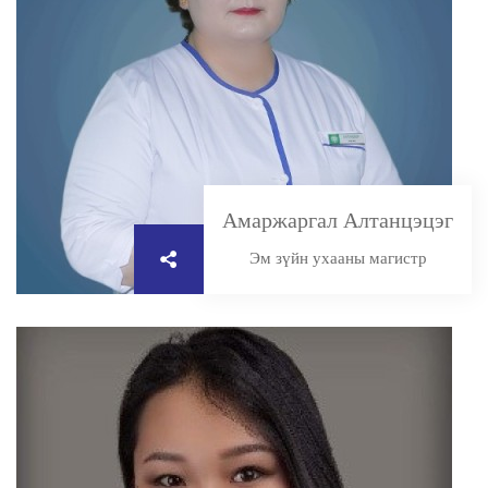
Амаржаргал Алтанцэцэг
Эм зүйн ухааны магистр