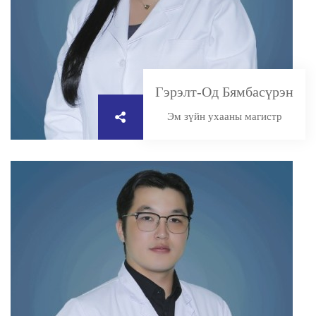
Гэрэлт-Од Бямбасүрэн
Эм зүйн ухааны магистр