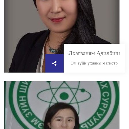
Лхагваням Адилбиш
Эм зүйн ухааны магистр