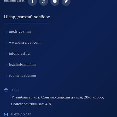
Биднийг дагах:
Шаардлагатай холбоос
meds.gov.mn
www.dissercat.com
infolio.asf.ru
legalinfo.mn/mn
econtent.edu.mn
ХАЯГ
Улаанбаатар хот, Сонгинохайрхан дүүрэг, 20-р хороо,
Сонсголонгийн зам 4/A
ИМЭЙЛ ХАЯГ