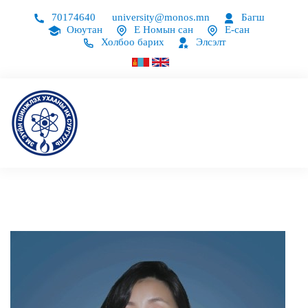
70174640
university@monos.mn
Багш
Оюутан
Е Номын сан
Е-сан
Холбоо барих
Элсэлт