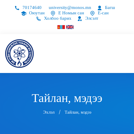
70174640
university@monos.mn
Багш
Оюутан
Е Номын сан
Е-сан
Холбоо барих
Элсэлт
Тайлан, мэдээ
Эхлэл
Тайлан, мэдээ