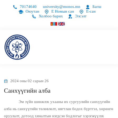
70174640
university@monos.mn
Багш
Оюутан
Е Номын сан
Е-сан
Холбоо барих
Элсэлт
2024 оны 02 сарын 26
Санхүүгийн алба
Эм зүйн шинжлэх ухааны их сургуулийн санхүүгийн
алба нь санхүүгийн төлөвлөлт, нягтлан бодох бүртгэл, хөрөнгө
оруулалт, дотоод хяналтын нэгдсэн бодлогыг хэрэгжүүлэх