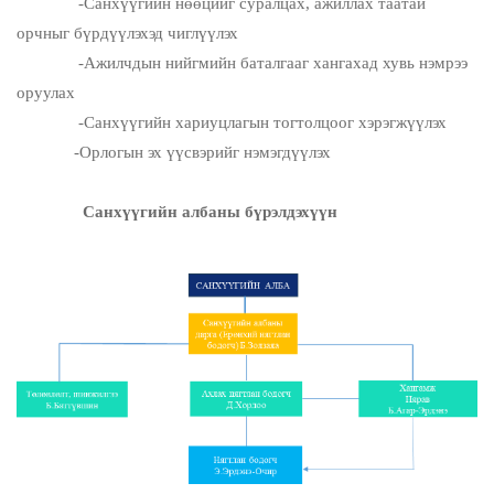
-Санхүүгийн нөөцийг суралцах, ажиллах таатай
орчныг бүрдүүлэхэд чиглүүлэх
-Ажилчдын нийгмийн баталгааг хангахад хувь нэмрээ
оруулах
-Санхүүгийн хариуцлагын тогтолцоог хэрэгжүүлэх
-Орлогын эх үүсвэрийг нэмэгдүүлэх
Санхүүгийн албаны бүрэлдэхүүн