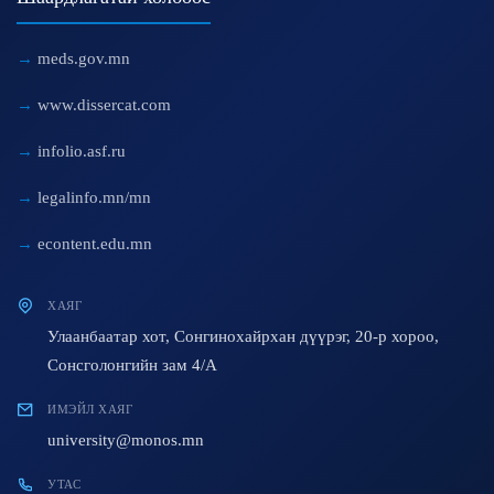
meds.gov.mn
www.dissercat.com
infolio.asf.ru
legalinfo.mn/mn
econtent.edu.mn
ХАЯГ
Улаанбаатар хот, Сонгинохайрхан дүүрэг, 20-р хороо,
Сонсголонгийн зам 4/A
ИМЭЙЛ ХАЯГ
university@monos.mn
УТАС