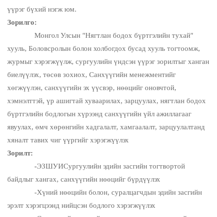
үүрэг бүхий нэгж юм.
Зорилго:
Монгол Улсын "Нягтлан бодох бүртгэлийн тухай"
хууль, Боловсролын болон холбогдох бусад хууль тогтоомж,
журмыг хэрэгжүүлж, сургуулийн үндсэн үүрэг зорилтыг ханган
биелүүлэх, төсөв зохиох,
Санхүүгийн менежментийг
хөгжүүлэн,
санхүүгийн эх үүсвэр, нөөц
ийг оновчтой,
хэмнэлттэй, үр ашигтай хуваарилах, зарцуулах, нягтлан бодох
бүртгэлийн бодлогын хүрээнд санхүүгийн үйл ажиллагааг
явуулах, өмч хөрөнгийн хадгалалт, хамгаалалт, зарцуулалтанд
хяналт тавих чиг үүргийг хэрэгжүүлэх
Зорилт:
-
ЭЗШУИ
Сургуулийн эдийн засгийн тогтвортой
байдлыг хангах, санхүүгийн нөөцийг бүрдүүлэх
-Хүний нөөцийн болон, суралцагчдын эдийн засгийн
эрэлт хэрэгцээнд нийцсэн бодлого хэрэгжүүлэх