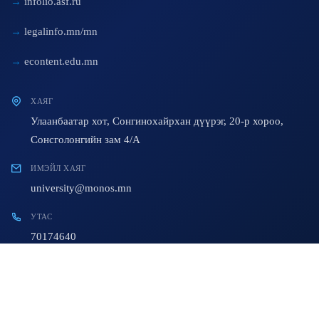
infolio.asf.ru
legalinfo.mn/mn
econtent.edu.mn
ХАЯГ
Улаанбаатар хот, Сонгинохайрхан дүүрэг, 20-р хороо,
Сонсголонгийн зам 4/A
ИМЭЙЛ ХАЯГ
university@monos.mn
УТАС
70174640
© 2023 All Rights Reserved. Developed By:
AiT Team