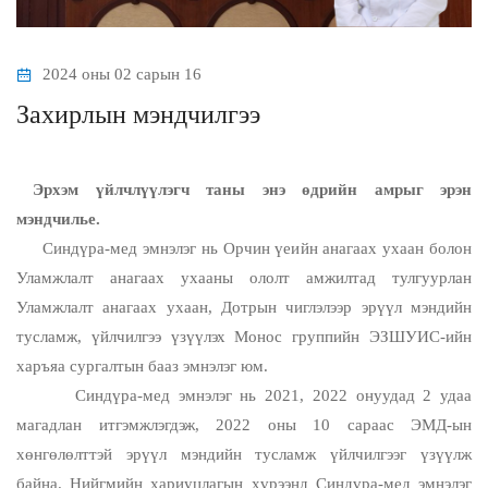
2024 оны 02 сарын 16
Захирлын мэндчилгээ
Эрхэм үйлчлүүлэгч таны энэ өдрийн амрыг эрэн
мэндчилье.
Синдүра-мед эмнэлэг нь Орчин үеийн анагаах ухаан болон
Уламжлалт анагаах ухааны ололт амжилтад тулгуурлан
Уламжлалт анагаах ухаан, Дотрын чиглэлээр эрүүл мэндийн
тусламж, үйлчилгээ үзүүлэх Монос группийн ЭЗШУИС-ийн
харъяа сургалтын бааз эмнэлэг юм.
Синдүра-мед эмнэлэг нь 2021, 2022 онуудад 2 удаа
магадлан итгэмжлэгдэж, 2022 оны 10 сараас ЭМД-ын
хөнгөлөлттэй эрүүл мэндийн тусламж үйлчилгээг үзүүлж
байна. Нийгмийн хариуцлагын хүрээнд Синдүра-мед эмнэлэг