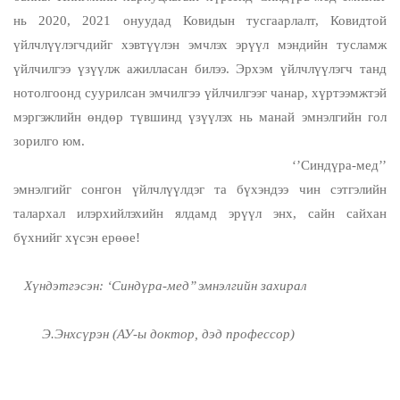
нь 2020, 2021 онуудад Ковидын тусгаарлалт, Ковидтой
үйлчлүүлэгчдийг хэвтүүлэн эмчлэх эрүүл мэндийн тусламж
үйлчилгээ үзүүлж ажилласан билээ. Эрхэм үйлчлүүлэгч танд
нотолгоонд суурилсан эмчилгээ үйлчилгээг чанар, хүртээмжтэй
мэргэжлийн өндөр түвшинд үзүүлэх нь манай эмнэлгийн гол
зорилго юм.
‘’Синдүра-мед’’
эмнэлгийг сонгон үйлчлүүлдэг та бүхэндээ чин сэтгэлийн
талархал илэрхийлэхийн ялдамд эрүүл энх, сайн сайхан
бүхнийг хүсэн ерөөе!
Хүндэтгэсэн: ‘Синдүра-мед’’ эмнэлгийн захирал
Э.Энхсүрэн (АУ-ы доктор, дэд профессор)