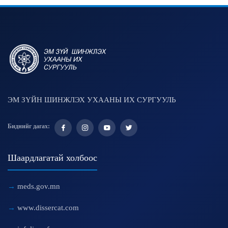
ЭМ ЗҮЙН ШИНЖЛЭХ УХААНЫ ИХ СУРГУУЛЬ
Биднийг дагах:
Шаардлагатай холбоос
meds.gov.mn
www.dissercat.com