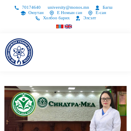
70174640
university@monos.mn
Багш
Оюутан
Е Номын сан
Е-сан
Холбоо барих
Элсэлт