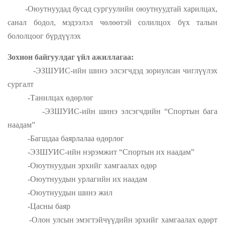
-Оюутнуудад бусад сургуулийн оюутнуудтай харилцах,
санал бодол, мэдээлэл чөлөөтэй солилцох бүх талын
бололцоог бүрдүүлэх
Зохион байгуулдаг үйл ажиллагаа:
-ЭЗШУИС-ийн шинэ элсэгчдэд зориулсан чиглүүлэх
сургалт
-Танилцах өдөрлөг
-ЭЗШУИС-ийн шинэ элсэгчдийн “Спортын бага
наадам”
-Багшдаа баярлалаа өдөрлөг
-ЭЗШУИС-ийн нэрэмжит “Спортын их наадам”
-Оюутнуудын эрхийг хамгаалах өдөр
-Оюутнуудын урлагийн их наадам
-
Оюутнуудын шинэ жил
-Цасны баяр
-Олон улсын эмэгтэйчүүдийн эрхийг хамгаалах өдөрт