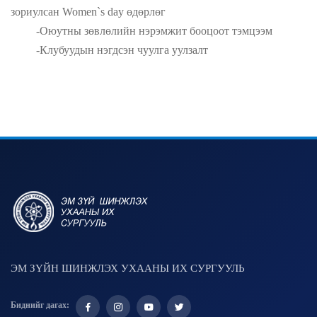
зориулсан Women`s day өдөрлөг
-Оюутны зөвлөлийн нэрэмжит бооцоот тэмцээм
-
Клубуудын нэгдсэн чуулга уулзалт
ЭМ ЗҮЙН ШИНЖЛЭХ УХААНЫ ИХ СУРГУУЛЬ
Биднийг дагах: