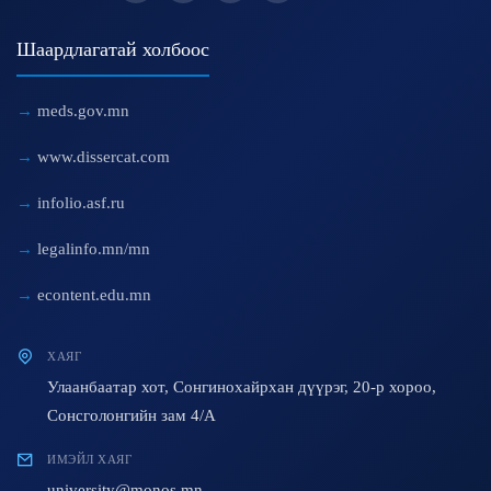
Шаардлагатай холбоос
meds.gov.mn
www.dissercat.com
infolio.asf.ru
legalinfo.mn/mn
econtent.edu.mn
ХАЯГ
Улаанбаатар хот, Сонгинохайрхан дүүрэг, 20-р хороо,
Сонсголонгийн зам 4/A
ИМЭЙЛ ХАЯГ
university@monos.mn