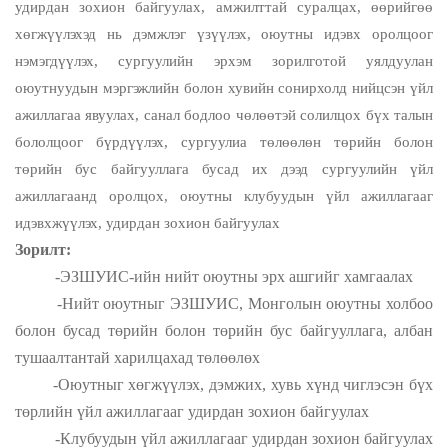
удирдан зохион байгуулах, амжилттай суралцах, өөрийгөө
хөгжүүлэхэд нь дэмжлэг үзүүлэх, оюутны идэвх оролцоог
нэмэгдүүлэх, сургуулийн эрхэм зорилготой уялдуулан
оюутнуудын мэргэжлийн болон хувийн сонирхолд нийцсэн үйл
ажиллагаа явуулах, санал бодлоо чөлөөтэй солилцох бүх талын
бололцоог бүрдүүлэх, сургуулиа төлөөлөн төрийн болон
төрийн бус байгууллага бусад их дээд сургуулийн үйл
ажиллагаанд оролцох, оюутны клубуудын үйл ажиллагааг
идэвхжүүлэх, удирдан зохион байгуулах
Зорилт:
-ЭЗШУИС-ийн нийт оюутны эрх ашгийг хамгаалах
-Нийт оюутныг ЭЗШУИС, Монголын оюутны холбоо
болон бусад төрийн болон төрийн бус байгууллага, албан
тушаалтантай харилцахад төлөөлөх
-Оюутныг хөгжүүлэх, дэмжих, хувь хүнд чиглэсэн бүх
төрлийн үйл ажиллагааг удирдан зохион байгуулах
-Клубуудын үйл ажиллагааг удирдан зохион байгуулах