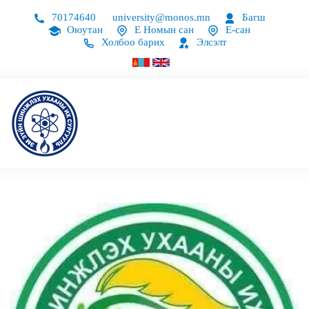
70174640
university@monos.mn
Багш
Оюутан
Е Номын сан
Е-сан
Холбоо барих
Элсэлт