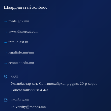
Шаардлагатай холбоос
meds.gov.mn
www.dissercat.com
infolio.asf.ru
legalinfo.mn/mn
econtent.edu.mn
ХАЯГ
Улаанбаатар хот, Сонгинохайрхан дүүрэг, 20-р хороо,
Сонсголонгийн зам 4/A
ИМЭЙЛ ХАЯГ
university@monos.mn