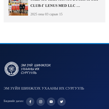
CLUB-Г LENUS MED LLC …
2025 оны 03 сарын 15
ЭМ ЗҮЙН ШИНЖЛЭХ УХААНЫ ИХ СУРГУУЛЬ
Биднийг дагах: