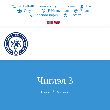
70174640
university@monos.mn
Багш
Оюутан
Е Номын сан
Е-сан
Холбоо барих
Элсэлт
Чиглэл 3
Эхлэл
Чиглэл 3