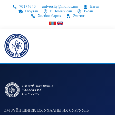
70174640
university@monos.mn
Багш
Оюутан
Е Номын сан
Е-сан
Холбоо барих
Элсэлт
ЭМ ЗҮЙН ШИНЖЛЭХ УХААНЫ ИХ СУРГУУЛЬ