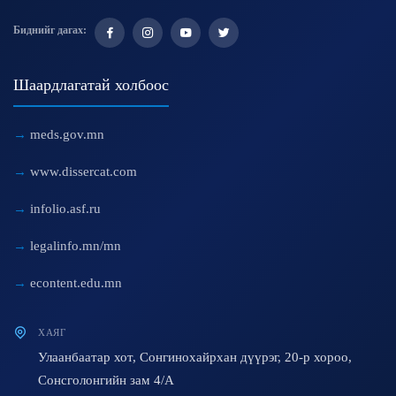
Биднийг дагах:
Шаардлагатай холбоос
meds.gov.mn
www.dissercat.com
infolio.asf.ru
legalinfo.mn/mn
econtent.edu.mn
ХАЯГ
Улаанбаатар хот, Сонгинохайрхан дүүрэг, 20-р хороо,
Сонсголонгийн зам 4/A