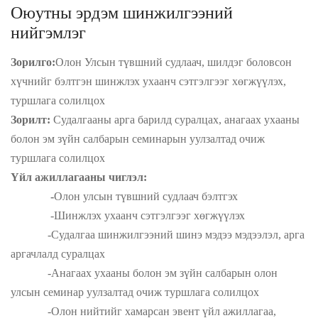
Оюутны эрдэм шинжилгээний
нийгэмлэг
Зорилго:
Олон Улсын түвшний судлаач, шилдэг боловсон
хүчнийг бэлтгэн шинжлэх ухаанч сэтгэлгээг хөгжүүлэх,
туршлага солилцох
Зорилт:
Судалгааны арга барилд суралцах, а
нагаах ухааны
болон эм зүйн салбарын семинарын уулзалтад очиж
туршлага солилцох
Үйл ажиллагааны чиглэл:
-
Олон улсын түвшний судлаач бэлтгэх
-Шинжлэх ухаанч сэтгэлгээг хөгжүүлэх
-Судалгаа шинжилгээний шинэ мэдээ мэдээлэл, арга
аргачлалд суралцах
-Анагаах ухааны болон эм зүйн салбарын олон
улсын семинар уулзалтад очиж туршлага солилцох
-Олон нийтийг хамарсан эвент үйл ажиллагаа,