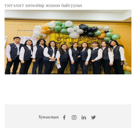
тэтгэлэгт х
өтөлбөр зохион байгуулах
Хуваалцах