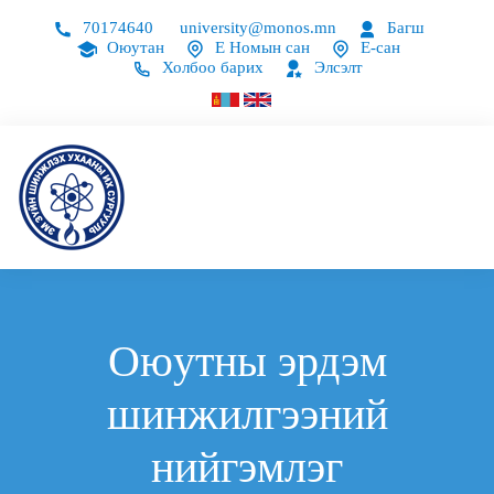
70174640
university@monos.mn
Багш
Оюутан
Е Номын сан
Е-сан
Холбоо барих
Элсэлт
Оюутны эрдэм
шинжилгээний
нийгэмлэг