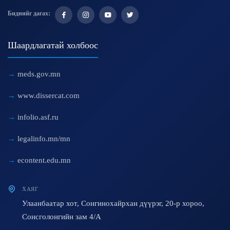
Биднийг дагах:
Шаардлагатай холбоос
meds.gov.mn
www.dissercat.com
infolio.asf.ru
legalinfo.mn/mn
econtent.edu.mn
ХАЯГ
Улаанбаатар хот, Сонгинохайрхан дүүрэг, 20-р хороо,
Сонсголонгийн зам 4/A