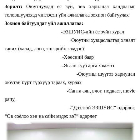
Зорилт:
Оюутнуудад ёс зүй, зөв харилцаа хандлагыг
төлөвшүүлэхэд чиглэсэн үйл ажиллагаа зохион байгуулах
Зохион байгуулдаг үйл ажиллагаа:
-
ЭЗШУИС-ийн ёс зүйн хурал
-Оюутны хувцаслалтад хяналт
тавих (халад, лого, энгэрийн тэмдэг)
-Хөөсний баяр
-Ягаан тууз арга хэмжээ
-Оюутны шүүгээ хариуцан
оюутан бүрт түрхүүр тараах, хураах
-Санта аян, влог, подкаст, movie
party,
-“Дээлтэй ЭЗШУИС” өдөрлөг,
“Өв соёлоо хэн нь сайн мэдэх вэ?” өдөрлөг