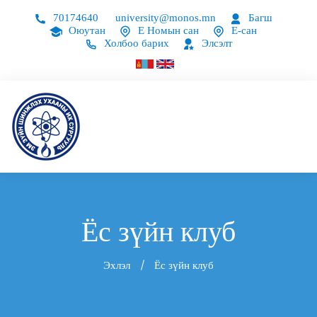
70174640
university@monos.mn
Багш
Оюутан
Е Номын сан
Е-сан
Холбоо барих
Элсэлт
Ёс зүйн клуб
Эхлэл
Ёс зүйн клуб