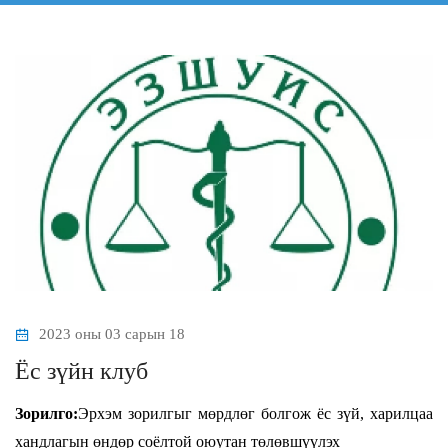
2023 оны 03 сарын 18
Ёс зүйн клуб
З
орилго:
Э
рхэм зорилгыг мөрдлөг болго
ж
ёс зүй, харилцаа
хандлагын өндөр соёлтой оюутан төлөвшүүлэх