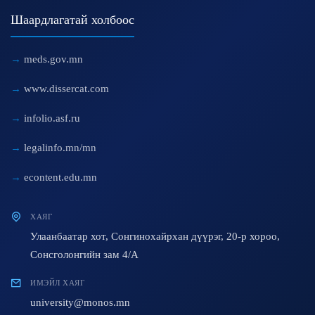
Шаардлагатай холбоос
meds.gov.mn
www.dissercat.com
infolio.asf.ru
legalinfo.mn/mn
econtent.edu.mn
ХАЯГ
Улаанбаатар хот, Сонгинохайрхан дүүрэг, 20-р хороо,
Сонсголонгийн зам 4/A
ИМЭЙЛ ХАЯГ
university@monos.mn